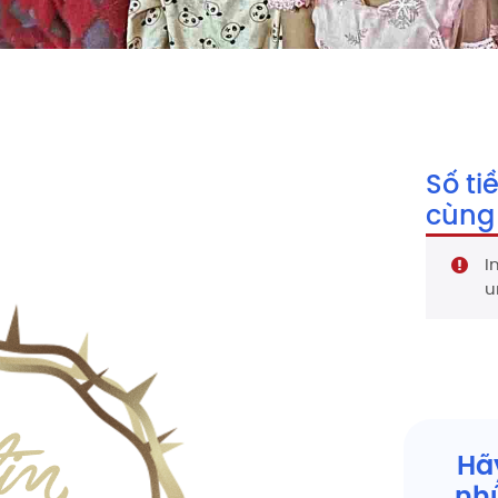
Số ti
cùng
I
u
Hã