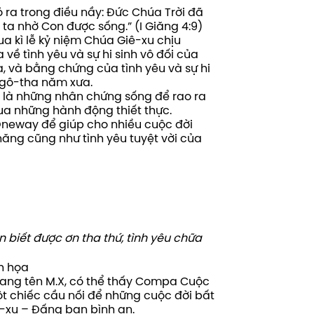
 ra trong điều nầy: Đức Chúa Trời đã
ta nhờ Con được sống.” (I Giăng 4:9)
a kì lễ kỷ niệm Chúa Giê-xu chịu
về tình yêu và sự hi sinh vô đối của
, và bằng chứng của tình yêu và sự hi
ô-gô-tha năm xưa.
là những nhân chứng sống để rao ra
qua những hành động thiết thực.
eway để giúp cho nhiều cuộc đời
ăng cũng như tình yêu tuyệt vời của
 biết được ơn tha thứ,
tình yêu chữa
h họa
mang tên M.X, có thể thấy Compa Cuộc
t chiếc cầu nối để những cuộc đời bất
ê-xu – Đấng ban bình an.