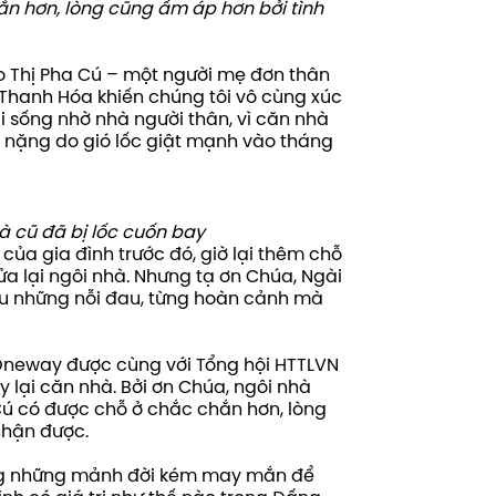
ắn hơn, lòng cũng ấm áp hơn bởi tình
 Thị Pha
Cú
–
một
người
mẹ
đơn
thân
 Thanh
Hóa
khiến
chúng
tôi
vô
cùng
xúc
i
sống
nhờ
nhà
người
th
â
n
,
vì
căn
nhà
nặng
do
gió
lốc
giật
mạnh
vào
tháng
à cũ đã bị lốc cuốn bay
của gia đình trước đó, giờ lại thêm chỗ
ửa lại ngôi nhà. Nhưng tạ ơn Chúa, Ngài
iểu những nỗi đau, từng hoàn cảnh mà
Oneway được cùng với Tổng hội HTTLVN
y lại căn nhà. Bởi ơn Chúa, ngôi nhà
Cú có được chỗ ở chắc chắn hơn, lòng
nhận được.
ùng những mảnh đời kém may mắn để