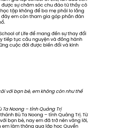
 được sự chăm sóc chu đáo từ thầy cô
 học tập không để ba mẹ phải lo lắng
ờ đây em còn tham gia góp phần đàn
ổ.
chool of Life để mang đến sự thay đổi
Hãy tiếp tục cầu nguyện và đồng hành
ững cuộc đời được biến đổi và kinh
cãi với bạn bè, em không còn như thế
ù Ta Noong – tỉnh Quảng Trị
i thánh Bù Ta Noong – tỉnh Quảng Trị. Từ
với bạn bè, nay em đã trở nên vâng lời,
n em làm thông qua lớp học Quyển