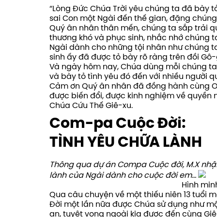
“Lòng Đức Chúa Trời yêu chúng ta đã bày tỏ
sai Con một Ngài đến thế gian, đặng chúng 
Quý ân nhân thân mến, chúng ta sắp trải qu
thương khó và phục sinh, nhắc nhớ chúng ta 
Ngài dành cho những tội nhân như chúng ta
sinh ấy đã được tỏ bày rõ ràng trên đồi G
Và ngày hôm nay, Chúa dùng mỗi chúng ta 
và bày tỏ tình yêu đó đến với nhiều người 
Cảm ơn Quý ân nhân đã đồng hành cùng On
được biến đổi, được kinh nghiệm về quyền n
Chúa Cứu Thế Giê-xu.
Com-pa Cuộc Đời:
TÌNH YÊU CHỮA LÀNH
Thông qua dự án Compa Cuộc đời, M.X nhận
lành của Ngài dành cho cuộc đời em…
Hình min
Qua câu chuyện về một thiếu niên 13 tuổi 
Đời một lần nữa được Chúa sử dụng như mộ
an, tuyệt vọng ngoài kia được đến cùng Gi