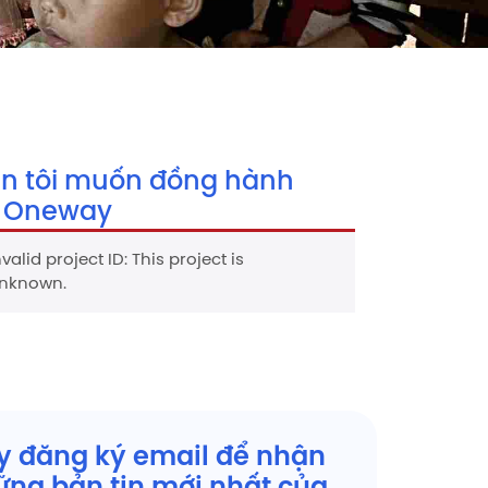
ền tôi muốn đồng hành
 Oneway
nvalid project ID: This project is
nknown.
y đăng ký email để nhận