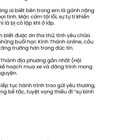
hông ai biết bên trong em là gánh nặng
i tình. Mặc cảm tội lỗi, sự tự ti khiến
là bị cô lập khi ở lớp.
biết được ơn tha thứ, tình yêu chữa
hững buổi học Kinh Thánh online, cầu
tăng trưởng hơn trong đức tin.
i Thánh địa phương gần nhất (Hội
 kế hoạch mua xe và dâng trình mong
nguyện.
ếp tục hành trình trao gửi yêu thương,
g bế tắc, tuyệt vọng thiếu đi “sự bình