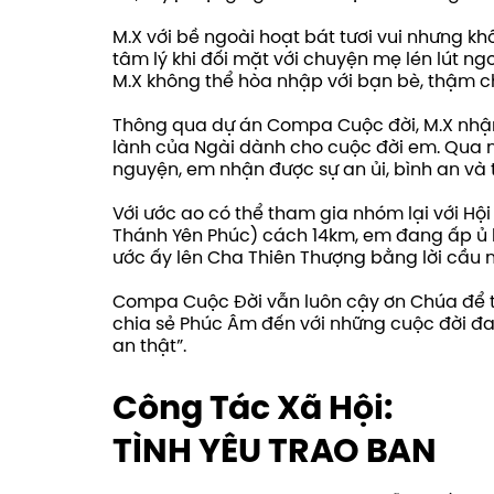
M.X với bề ngoài hoạt bát tươi vui nhưng k
tâm lý khi đối mặt với chuyện mẹ lén lút ngoạ
M.X không thể hòa nhập với bạn bè, thậm chí 
Thông qua dự án Compa Cuộc đời, M.X nhận 
lành của Ngài dành cho cuộc đời em. Qua n
nguyện, em nhận được sự an ủi, bình an và 
Với ước ao có thể tham gia nhóm lại với Hộ
Thánh Yên Phúc) cách 14km, em đang ấp ủ
ước ấy lên Cha Thiên Thượng bằng lời cầu 
Compa Cuộc Đời vẫn luôn cậy ơn Chúa để ti
chia sẻ Phúc Âm đến với những cuộc đời đan
an thật”.
Công Tác Xã Hội:
TÌNH YÊU TRAO BAN