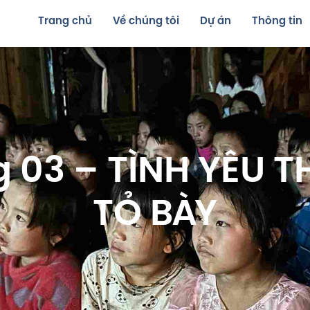
Trang chủ
Về chúng tôi
Dự án
Thông tin
ng 03 – TÌNH YÊU
TỎ BÀY