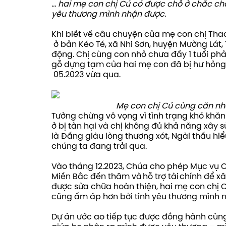
… hai mẹ con chị Cú có được chỗ ở chắc ch
yêu thương mình nhận được.
Khi
biết
về
câu
chuyện
của
mẹ
con
chị
Thao
ở
bản
Kéo
Té
,
xã
Nhi Sơn,
huyện
Mường
Lát
,
động
.
Chị
cùng
con
nhỏ
chưa
đầy
1
tuổi
phả
gỗ
dựng
tạm
của
hai
mẹ
con
đã
bị
hư
hỏng
05.2023
vừa
qua.
Mẹ con chị Cú cùng căn nh
Tưởng chừng vô vọng vì tình trạng khó khăn 
ở bị tàn hại và chị không đủ khả năng xây s
là Đấng giàu lòng thương xót, Ngài thấu h
chúng ta đang trải qua.
Vào tháng 12.2023, Chúa cho phép Mục vụ 
Miền Bắc đến thăm và hỗ trợ tài chính để xâ
được sửa chữa hoàn thiện, hai mẹ con chị 
cũng ấm áp hơn bởi tình yêu thương mình 
Dự án ước ao tiếp tục được đồng hành c