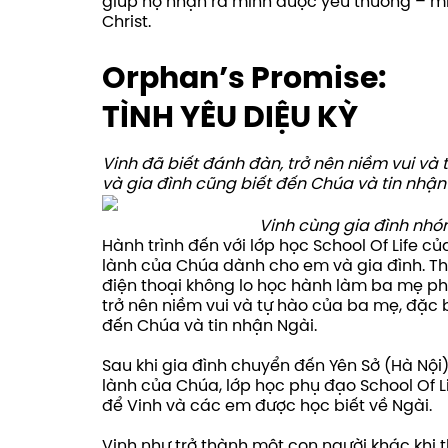
giúp họ nhận ra mình được yêu thương – mì
Christ.
Orphan’s Promise:
TÌNH YÊU DIỆU KỲ
Vinh đã biết đánh đàn, trở nên niềm vui và
và gia đình cũng biết đến Chúa và tin nhận
Vinh cùng gia đình nhó
Hành trình đến với lớp học School Of Life củ
lành của Chúa dành cho em và gia đình. Tha
điện thoại không lo học hành làm ba mẹ phi
trở nên niềm vui và tự hào của ba mẹ, đặc 
đến Chúa và tin nhận Ngài.
Sau khi gia đình chuyển đến Yên Sở (Hà Nội) 
lành của Chúa, lớp học phụ đạo School Of Li
để Vinh và các em được học biết về Ngài.
Vinh như trở thành một con người khác khi th