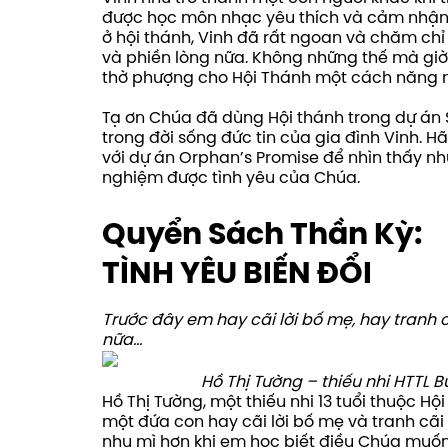
được học môn nhạc yêu thích và cảm nhận
ở hội thánh, Vinh đã rất ngoan và chăm chỉ
và phiền lòng nữa. Không những thế mà gi
thờ phượng cho Hội Thánh một cách năng n
Tạ ơn Chúa đã dùng Hội thánh trong dự án S
trong đời sống đức tin của gia đình Vinh. 
với dự án Orphan’s Promise để nhìn thấy nh
nghiệm được tình yêu của Chúa.
Quyển
Sách
Thần
Kỳ:
TÌNH YÊU BIẾN ĐỔI
Trước đây em hay cãi lời bố mẹ, hay tranh 
nữa…
Hồ Thị Tường – thiếu nhi HTTL B
Hồ Thị Tường, một thiếu nhi 13 tuổi thuộc Hộ
một đứa con hay cãi lời bố mẹ và tranh cãi 
nhu mì hơn khi em học biết điều Chúa muố