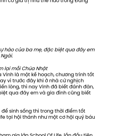
nh có giá trị như thế nào trong Đấng
 tự hào của ba mẹ, đặc biệt qua đây em
 Ngài.
m lại mỗi Chúa Nhật
a Vinh là một kế hoạch, chương trình tốt
y vì trước đây khi ở nhà cứ nghịch
ền lòng, thì nay Vinh đã biết đánh đàn,
biệt qua đây em và gia đình cũng biết
để sinh sống thì trong thời điểm tốt
fe tại hội thánh như một cơ hội quý báu
am gia lớp School Of Life, lần đầu tiên