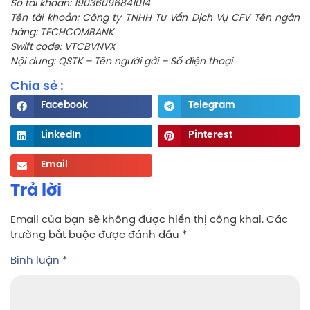
Số tài khoản: 19036096841014
Tên tài khoản: Công ty TNHH Tư Vấn Dịch Vụ CFV Tên ngân
hàng: TECHCOMBANK
Swift code: VTCBVNVX
Nội dung: QSTK – Tên người gởi – Số điện thoại
Chia sẻ :
Facebook
Telegram
LinkedIn
Pinterest
Email
Trả lời
Email của bạn sẽ không được hiển thị công khai.
Các
trường bắt buộc được đánh dấu
*
Bình luận
*