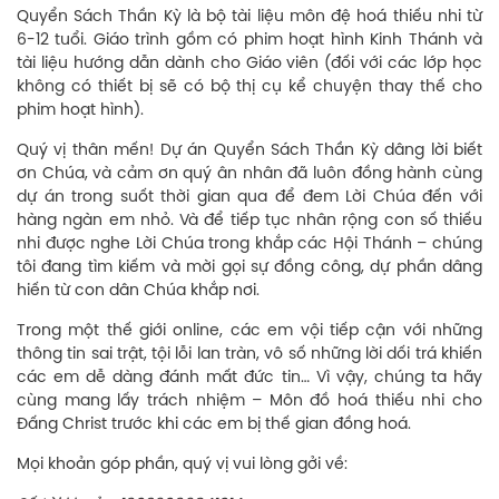
Quyển Sách Thần Kỳ là bộ tài liệu môn đệ hoá thiếu nhi từ
6-12 tuổi. Giáo trình gồm có phim hoạt hình Kinh Thánh và
tài liệu hướng dẫn dành cho Giáo viên (đối với các lớp học
không có thiết bị sẽ có bộ thị cụ kể chuyện thay thế cho
phim hoạt hình).
Quý vị thân mến! Dự án Quyển Sách Thần Kỳ dâng lời biết
ơn Chúa, và cảm ơn quý ân nhân đã luôn đồng hành cùng
dự án trong suốt thời gian qua để đem Lời Chúa đến với
hàng ngàn em nhỏ. Và để tiếp tục nhân rộng con số thiếu
nhi được nghe Lời Chúa trong khắp các Hội Thánh – chúng
tôi đang tìm kiếm và mời gọi sự đồng công, dự phần dâng
hiến từ con dân Chúa khắp nơi.
Trong một thế giới online, các em vội tiếp cận với những
thông tin sai trật, tội lỗi lan tràn, vô số những lời dối trá khiến
các em dễ dàng đánh mất đức tin… Vì vậy, chúng ta hãy
cùng mang lấy trách nhiệm – Môn đồ hoá thiếu nhi cho
Đấng Christ trước khi các em bị thế gian đồng hoá.
Mọi khoản góp phần, quý vị vui lòng gởi về: