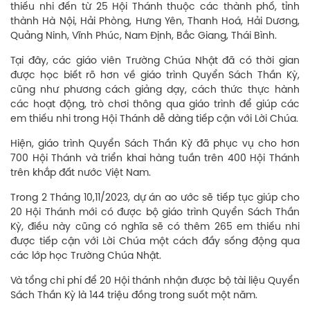
thiếu nhi đến từ 25 Hội Thánh thuộc các thành phố, tỉnh
thành Hà Nội, Hải Phòng, Hưng Yên, Thanh Hoá, Hải Dương,
Quảng Ninh, Vĩnh Phúc, Nam Định, Bắc Giang, Thái Bình.
Tại đây, các giáo viên Trường Chúa Nhật đã có thời gian
được học biết rõ hơn về giáo trình Quyển Sách Thần Kỳ,
cũng như phương cách giảng dạy, cách thức thực hành
các hoạt động, trò chơi thông qua giáo trình để giúp các
em thiếu nhi trong Hội Thánh dễ dàng tiếp cận với Lời Chúa.
Hiện, giáo trình Quyển Sách Thần Kỳ đã phục vụ cho hơn
700 Hội Thánh và triển khai hàng tuần trên 400 Hội Thánh
trên khắp đất nước Việt Nam.
Trong 2 Tháng 10,11/2023, dự án ao ước sẽ tiếp tục giúp cho
20 Hội Thánh mới có được bộ giáo trình Quyển Sách Thần
Kỳ, điều này cũng có nghĩa sẽ có thêm 265 em thiếu nhi
được tiếp cận với Lời Chúa một cách đầy sống động qua
các lớp học Trường Chúa Nhật.
Và tổng chi phí để 20 Hội thánh nhận được bộ tài liệu Quyển
Sách Thần Kỳ là 144 triệu đồng trong suốt một năm.