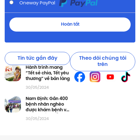
Oneway PayPal
Hoàn tất
Tin tức gần đây
Theo dõi chúng tôi
trên
Hành trình mang
“Tết sẻ chia, Tết yêu
thương” về bản làng
30/05/2024
Nam Định: Gần 400
bệnh nhân nghèo
được khám bệnh và
phát thuốc miễn phí
30/05/2024